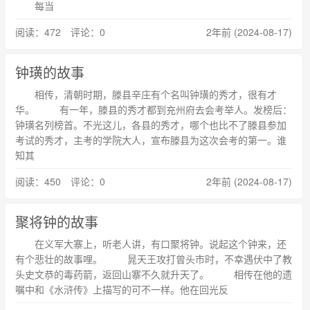
每当
阅读：472 评论：0
2年前 (2024-08-17)
钟璜的故事
相传，清朝时期，滕县辛庄有个名叫钟璜的秀才，很有才
华。 有一年，滕县的秀才都到充州府去会考举人。发榜后：
钟璜名列榜首。不光这儿，各县的秀才，哪个也比不了滕县参加
考试的秀才，主考的学院大人，宣布滕县为这次会考的第一。谁
知其
阅读：450 评论：0
2年前 (2024-08-17)
聚将钟的故事
在义军大寨上，听老人讲，有口聚将钟。说起这个钟来，还
有个悲壮的故事哩。 晁天王攻打曾头市时，不幸遇伏中了教
头史文恭的毒药箭，返回山寨不久就升天了。 相传在他的遗
嘱中和《水浒传》上描写的可不一样。他在回光反