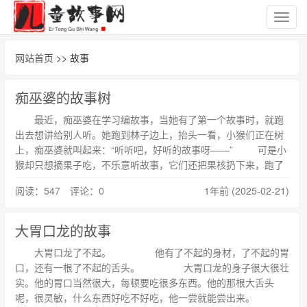
切
换
导
网站首页
>> 故事
航
痴巫婆的故事树
最近，痴巫婆在学习编故事，当她有了第一个故事时，就跑
出去想讲给别人听。她跑到林子边上，抬头一看，小猴们正在树
上，痴巫婆就叫起来：“听听吧，好听的故事呀——” 可是小
猴却只想摘果子吃，不乐意听故事，它们还把果核扔下来，跑了
阅读：547 评论：0
1年前 (2025-02-21)
大胃口龙的故事
大胃口龙了不起。 他有了不起的身材，了不起的胃
口，还有一根了不起的舌头。 大胃口龙的身子很大很壮
实。他的胃口当然很大，每顿要吃很多东西。他的那根大舌头
呢，很灵敏，什么东西好吃不好吃，他一尝就能尝出来。