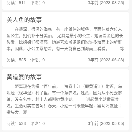
阅读：511 评论：0
3年前 (2023-08-25)
美人鱼的故事
在很深、很深的海底，有一座雄伟的城堡，里面住着六位人
鱼公主，她们都十分美丽， 尤其是最小的公主，她留着金色的长
头发，比姐姐们都漂亮，她最喜欢听姐姐们说许多海面上的新鲜
事，因此，小公主常想着，有一天能自己到海面上看看。 等
阅读：525 评论：0
3年前 (2023-06-23)
黄道婆的故事
距离现在约摸七百年前，上海春申江（即黄浦江）附近，乌
泥泾（现华泾）村子里，有一个童养媳，姓黄，因为从小死去爹
娘，没有名字，村上人都叫她黄小姑。 讲起黄小姑做童养
媳，生活可实在苦呵！春天，小姑一时未能早起，婆阿妈就扯耳
揪头发。夏
阅读：533 评论：0
3年前 (2023-05-05)