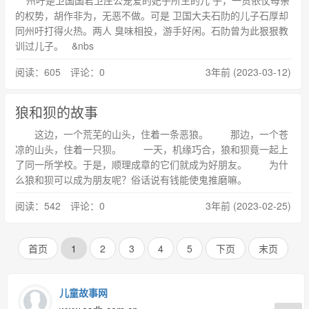
州吁是卫国国君卫庄公宠爱的妃子所生的儿 子，一贯依仗母亲
的权势，胡作非为，无恶不做。可是 卫国大夫石阞的儿子石厚却
同州吁打得火热。两人 臭味相投，游手好闲。石阞曾为此狠狠教
训过儿子。 &nbs
阅读：605 评论：0
3年前 (2023-03-12)
狼和狈的故事
这边，一个荒芜的山头，住着一条恶狼。 那边，一个苍
凉的山头，住着一只狈。 一天，机缘巧合，狼和狈竟一起上
了同一所学校。于是，顺理成章的它们就成为好朋友。 为什
么狼和狈可以成为朋友呢？俗话说有钱能使鬼推磨嘛。
阅读：542 评论：0
3年前 (2023-02-25)
首页
1
2
3
4
5
下页
末页
儿童故事网