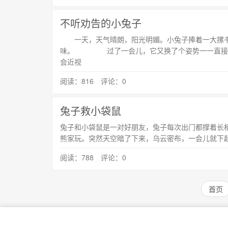
不听劝告的小兔子
一天，天气晴朗，阳光明媚。小兔子捧着一大摞书
味。 过了一会儿，它又换了个姿势一一直接躺在
会近视
阅读：816 评论：0
兔子救小袋鼠
兔子和小袋鼠是一对好朋友，兔子每次出门都撑着长柄伞
熊家玩。突然天空暗了下来，乌云密布，一会儿就下
阅读：788 评论：0
首页