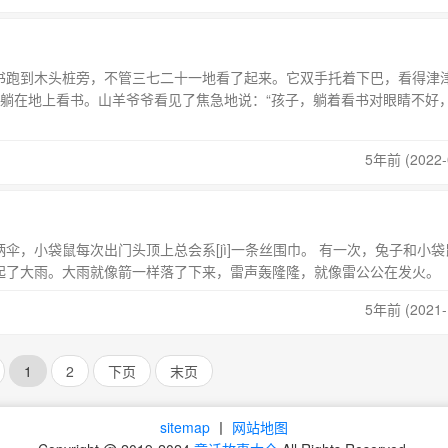
跑到木头桩旁，不管三七二十一地看了起来。它双手托着下巴，看得津
地上看书。山羊爷爷看见了焦急地说：“孩子，躺着看书对眼睛不好
5年前 (2022-
，小袋鼠每次出门头顶上总会系[jì]一条丝围巾。 有一次，兔子和小袋
起了大雨。大雨就像箭一样落了下来，雷声轰隆隆，就像雷公公在发火。
5年前 (2021-
1
2
下页
末页
sitemap
丨
网站地图