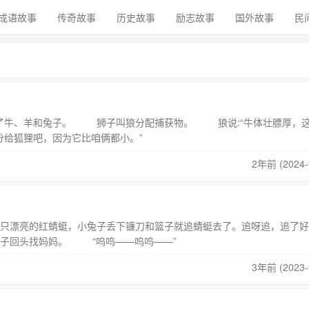
成语故事
传奇故事
历史故事
励志故事
国外故事
民
牛、羊和兔子。 狮子叫狼分配捕获物。 狼说:“牛体壮膘厚，
，分给狐狸吧，因为它比咱俩都小。”
2年前 (2024-
亮的红蜻蜓，小兔子丢下镰刀和篮子就追蜻蜓去了。追呀追，追了好
子回头找妈妈。 “呜呜——呜呜——”
3年前 (2023-