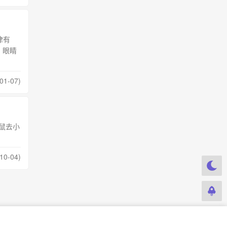
津有
，眼睛
01-07)
鼠去小
10-04)