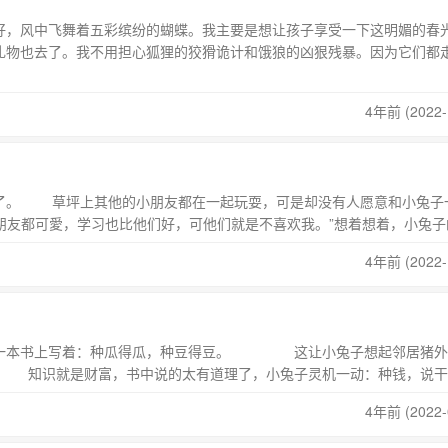
，风中飞舞着五彩缤纷的蝴蝶。我主要是想让孩子享受一下这明媚的春
礼物也去了。我不用担心狐狸的狡猾诡计和饿狼的凶狠残暴。因为它们都
4年前 (2022-
。 草坪上其他的小朋友都在一起玩耍，可是却没有人愿意和小兔子
小朋友都可愛，学习也比他们好，可他们就是不喜欢我。”想着想着，小兔子
4年前 (2022-
一本书上写着：种瓜得瓜，种豆得豆。 这让小兔子想起邻居猪外
知识就是财富，书中说的太有道理了，小兔子灵机一动：种钱，说干
4年前 (2022-