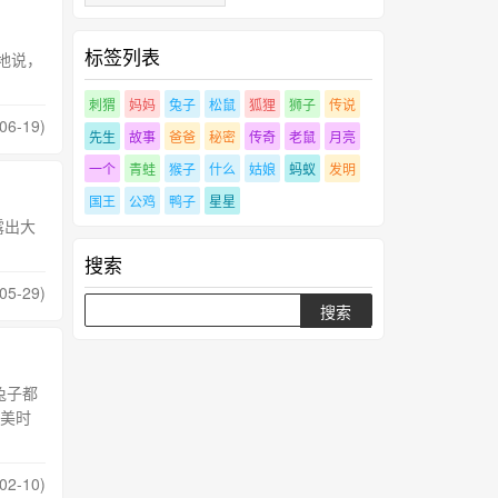
标签列表
地说，
刺猬
妈妈
兔子
松鼠
狐狸
狮子
传说
06-19)
先生
故事
爸爸
秘密
传奇
老鼠
月亮
一个
青蛙
猴子
什么
姑娘
蚂蚁
发明
国王
公鸡
鸭子
星星
出大
搜索
05-29)
兔子都
美时
02-10)