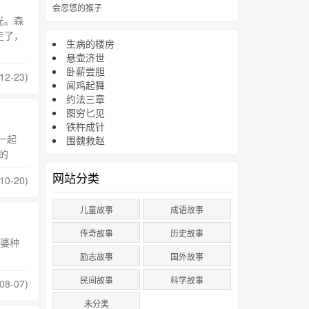
会忽悠的猴子
光。森
走了，
生病的楼房
悬壶济世
卧薪尝胆
12-23)
闻鸡起舞
约法三章
图穷匕见
铁杵成针
一起
围魏救赵
的
网站分类
10-20)
儿童故事
成语故事
传奇故事
历史故事
婆种
励志故事
国外故事
民间故事
科学故事
08-07)
未分类