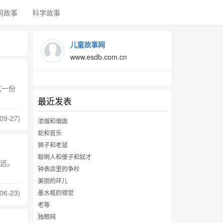
间故事
科学故事
儿童故事网
www.esdb.com.cn
这一份
最近发表
09-27)
浓烟和烟囱
蛇和音乐
狮子和老鼠
聪明人和傻子和奴才
远。
钟表店里的争吵
美丽的环儿
06-23)
墨水瓶的错觉
老等
独眼网