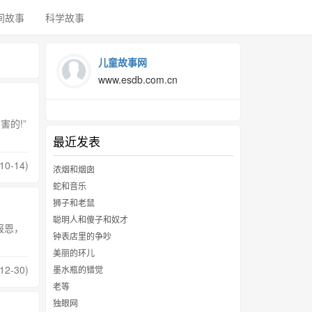
间故事
科学故事
儿童故事网
www.esdb.com.cn
的!”
最近发表
0-14)
浓烟和烟囱
蛇和音乐
狮子和老鼠
聪明人和傻子和奴才
报恩，
钟表店里的争吵
美丽的环儿
12-30)
墨水瓶的错觉
老等
独眼网