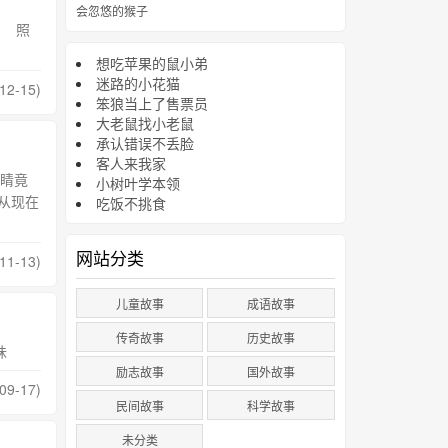
会忽悠的猴子
 照
想吃苹果的鼠小弟
迷路的小花猫
12-15)
笨狼当上了售票员
大老鼠找小老鼠
承认错误不丢脸
客人来我家
睛竟
小树叶学本领
从现在
吃饭不挑食
网站分类
11-13)
儿童故事
成语故事
传奇故事
历史故事
味
励志故事
国外故事
09-17)
民间故事
科学故事
未分类