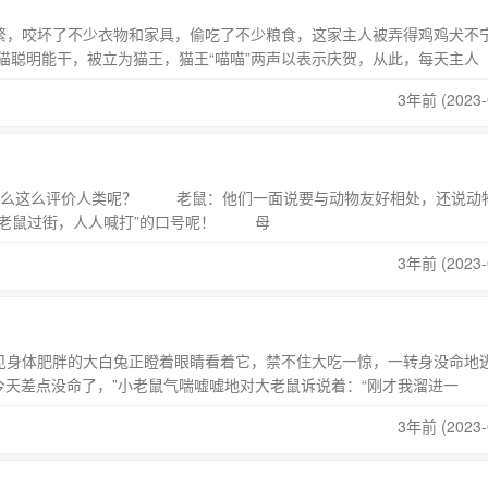
，咬坏了不少衣物和家具，偷吃了不少粮食，这家主人被弄得鸡鸡犬不
明能干，被立为猫王，猫王“喵喵”两声以表示庆贺，从此，每天主人
3年前 (2023-
这么评价人类呢？ 老鼠：他们一面说要与动物友好相处，还说动
“老鼠过街，人人喊打”的口号呢！ 母
3年前 (2023-
身体肥胖的大白兔正瞪着眼睛看着它，禁不住大吃一惊，一转身没命地
天差点没命了，”小老鼠气喘嘘嘘地对大老鼠诉说着：“刚才我溜进一
3年前 (2023-