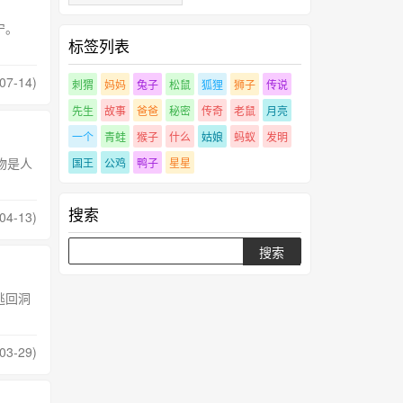
宁。
标签列表
07-14)
刺猬
妈妈
兔子
松鼠
狐狸
狮子
传说
先生
故事
爸爸
秘密
传奇
老鼠
月亮
一个
青蛙
猴子
什么
姑娘
蚂蚁
发明
物是人
国王
公鸡
鸭子
星星
搜索
04-13)
逃回洞
03-29)