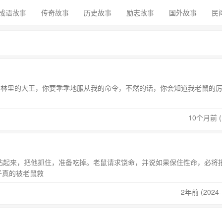
成语故事
传奇故事
历史故事
励志故事
国外故事
民
林里的大王，你要乖乖地服从我的命令，不然的话，你会知道我老鼠的厉害
10个月前 (1
起来，把他抓住，准备吃掉。老鼠请求饶命，并说如果保住性命，必将
真的被老鼠救
2年前 (2024-