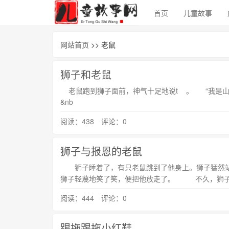
首页
儿童故事
网站首页
>> 老鼠
狮子和老鼠
老鼠跑到狮子面前，神气十足地说t 。 “我是山
&nb
阅读：438 评论：0
狮子与报恩的老鼠
狮子睡着了，有只老鼠跳到了他身上。狮子猛然站
狮子轻蔑地笑了笑，便把他放走了。 不久，狮子
阅读：444 评论：0
踢拖踢拖小红鞋