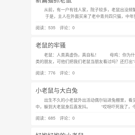
从前，有一户有钱人家，院子较多，老鼠出没频繁
于是，主人在外面买来了老中青共四只猫，中年猫聪
阅读：535 评论：0
老鼠的牢骚
老鼠：人类真虚伪，真自私！ 母鸡：你为什么
类的朋友，可他们把我们老鼠当朋友看过吗？还打出
阅读：776 评论：0
小老鼠与大白兔
出生不久的小老鼠外出活动偶尔钻进兔棚里，看见
中，躲到大老鼠身后直发抖。 “哎呀吓死我了，今
阅读：685 评论：0