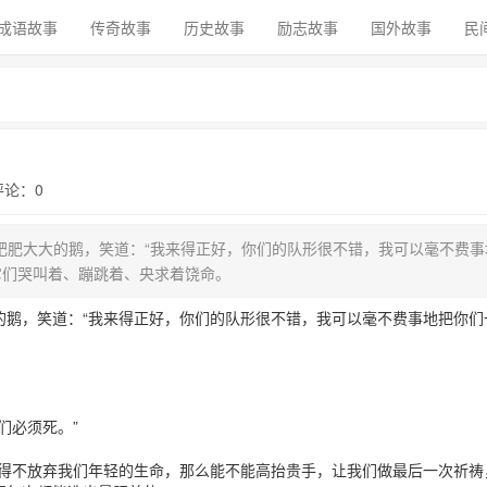
成语故事
传奇故事
历史故事
励志故事
国外故事
民
 评论：0
肥大大的鹅，笑道：“我来得正好，你们的队形很不错，我可以毫不费事
它们哭叫着、蹦跳着、央求着饶命。
，笑道：“我来得正好，你们的队形很不错，我可以毫不费事地把你们
。
们必须死。”
不放弃我们年轻的生命，那么能不能高抬贵手，让我们做最后一次祈祷