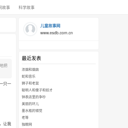
间故事
科学故事
儿童故事网
www.esdb.com.cn
最近发表
地把
浓烟和烟囱
蛇和音乐
一只一
狮子和老鼠
聪明人和傻子和奴才
钟表店里的争吵
美丽的环儿
墨水瓶的错觉
老等
，让我
独眼网