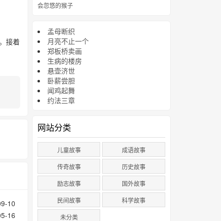
会忽悠的猴子
孟母断织
月亮不止一个
。接着
郑板桥卖画
生病的楼房
悬壶济世
卧薪尝胆
闻鸡起舞
约法三章
网站分类
儿童故事
成语故事
传奇故事
历史故事
励志故事
国外故事
民间故事
科学故事
09-10
05-16
未分类