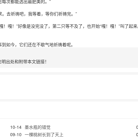
每次都能选出最肥美的。”
求。去祈祷吧，我等着，等你们祈祷完。”
！嘎！”好像是没完没了，第二只等不及了，也开始“嘎！嘎！”叫了起来
到如今，它们还在不歇气地祈祷着呢。
注明出处和附带本文链接！
10-14
墨水瓶的错觉
09-10
一棵桃树长到了天上