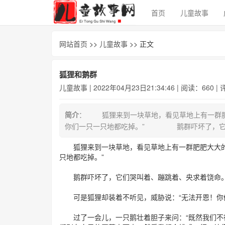
首页
儿童故事
网站首页
>>
儿童故事
>> 正文
狐狸和鹅群
儿童故事
| 2022年04月23日21:34:46 | 阅读：660 |
简介
： 狐狸来到一块草地，看见草地上有一群肥
你们一只一只地都吃掉。” 鹅群吓坏了，
狐狸来到一块草地，看见草地上有一群肥肥大大的鹅
只地都吃掉。”
鹅群吓坏了，它们哭叫着、蹦跳着、央求着饶命
可是狐狸却装着不听见，威胁说：“无法开恩！你
过了一会儿，一只鹅壮着胆子来问：“既然我们不得