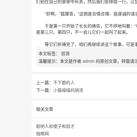
们别在自己的罪孽中死去，然后我们会排成一行，让您
“好啊，”狐狸答，“这倒是合情合理、挺虔诚的请
于是第一只开始了长长的祷告，它不停地叫着：“嘎
是第三只、第四只，不一会儿它们一起叫了起来。
等它们祈祷完了，咱们再继续讲这个故事，可是事
本文标签：
狐狸
温馨提示：本文是作者
admin
的原创文章，转载请
上一篇：
不下跪的人
下一篇：
小猫喵喵的胡须
相关文章
聪明人和傻子和奴才
独眼网