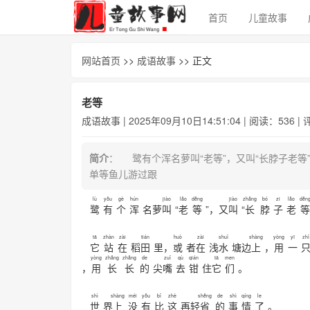
首页
儿童故事
网站首页
>>
成语故事
>> 正文
老等
成语故事
| 2025年09月10日14:51:04 | 阅读：536 |
简介
： 鹭有个浑名萝叫“老等”，又叫“长脖子老
单等鱼儿游过跟
lù
yǒu
gè
hún
jiào
lǎo
děng
jiào
zhǎng
bó
zi
lǎo
děn
鹭
有
个
浑
名萝
叫
“
老
等
”，又
叫
“
长
脖
子
老
等
tā
zhàn
zài
tián
huò
zài
shuǐ
shàng
yòng
yī
zhǐ
它
站
在
稻
田
里，
或
者
在
浅
水
塘边
上
，
用
一
yòng
zhǎng
zhǎng
de
zuǐ
qù
qián
tā
men
，
用
长
长
的
尖
嘴
去
钳
住
它
们
。
shì
shàng
méi
yǒu
bǐ
zhè
shěng
de
shì
qíng
le
世
界
上
没
有
比
这
再轻
省
的
事
情
了
。