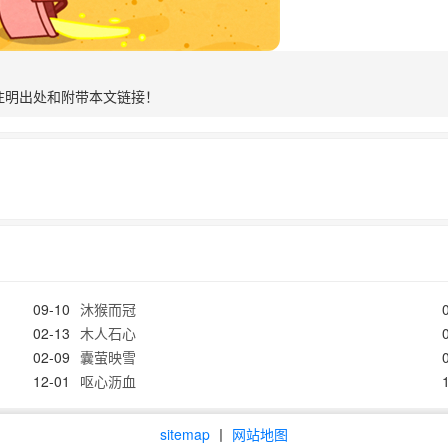
注明出处和附带本文链接！
09-10
沐猴而冠
02-13
木人石心
02-09
囊萤映雪
12-01
呕心沥血
sitemap
丨
网站地图