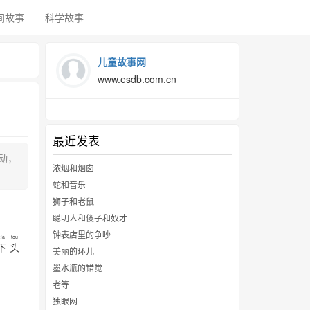
间故事
科学故事
儿童故事网
www.esdb.com.cn
最近发表
动，
浓烟和烟囱
蛇和音乐
狮子和老鼠
聪明人和傻子和奴才
钟表店里的争吵
xià
tóu
下
头
美丽的环儿
墨水瓶的错觉
老等
独眼网