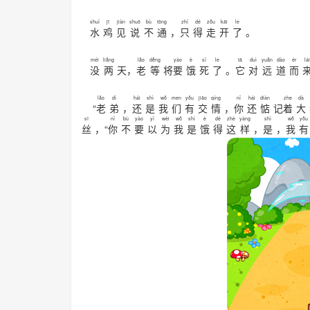
shuǐ
jī
jiàn
shuō
bù
tōng
zhǐ
dé
zǒu
kāi
le
水
鸡
见
说
不
通
，
只
得
走
开
了
。
méi
liǎng
lǎo
děng
yào
è
sǐ
le
tā
duì
yuǎn
dào
ér
lái
没
两
天，
老
等
将
要
饿
死
了
。
它
对
远
道
而
lǎo
dì
hái
shì
wǒ
men
yǒu
jiāo
qíng
nǐ
hái
diàn
zhe
dà
“
老
弟
，
还
是
我
们
有
交
情
，
你
还
惦
记
着
大
sī
nǐ
bù
yào
yǐ
wèi
wǒ
shì
è
dé
zhè
yàng
shì
wǒ
yǒu
丝
，“
你
不
要
以
为
我
是
饿
得
这
样
，
是
，
我
有