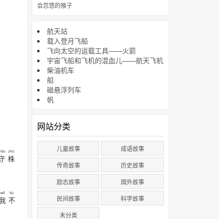
会忽悠的猴子
航天站
载入登月飞船
飞向太空的运载工具——火箭
宇宙飞船和飞机的混血儿——航天飞机
柴油机车
船
磁悬浮列车
帆
网站分类
儿童故事
成语故事
hǒu
zhū
守
株
传奇故事
历史故事
励志故事
国外故事
wǒ
bù
民间故事
科学故事
我
不
未分类