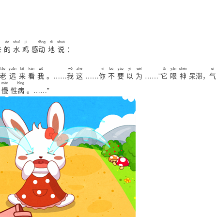
de
shuǐ
jī
dòng
dì
shuō
来
的
水
鸡
感
动
地
说
：
lǎo
yuǎn
lái
kàn
wǒ
wǒ
zhè
nǐ
bù
yào
yǐ
wèi
tā
yǎn
shén
qì
老
远
来
看
我
。……
我
这
……
你
不
要
以
为
……”
它
眼
神
呆滞，
气
màn
bìng
慢
性
病
。……”