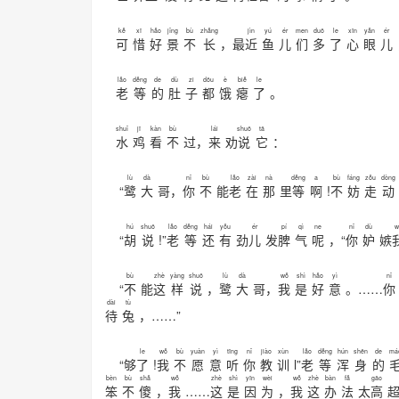
kě
xī
hǎo
jǐng
bù
zhǎng
jìn
yú
ér
men
duō
le
xīn
yǎn
ér
可
惜
好
景
不
长
，最
近
鱼
儿
们
多
了
心
眼
儿
lǎo
děng
de
dù
zi
dōu
è
biě
le
老
等
的
肚
子
都
饿
瘪
了
。
shuǐ
jī
kàn
bù
lái
shuō
tā
水
鸡
看
不
过，
来
劝
说
它
：
lù
dà
nǐ
bù
lǎo
zài
nà
děng
a
bù
fáng
zǒu
dòng
“
鹭
大
哥，
你
不
能
老
在
那
里
等
啊
!
不
妨
走
动
hú
shuō
lǎo
děng
hái
yǒu
ér
pí
qì
ne
nǐ
dù
w
“
胡
说
!”
老
等
还
有
劲
儿
发
脾
气
呢
，“
你
妒
嫉
bù
zhè
yàng
shuō
lù
dà
wǒ
shì
hǎo
yì
nǐ
“
不
能
这
样
说
，
鹭
大
哥，
我
是
好
意
。……
你
dài
tù
待
兔
，……”
le
wǒ
bù
yuàn
yì
tīng
nǐ
jiào
xùn
lǎo
děng
hún
shēn
de
má
“够
了
!
我
不
愿
意
听
你
教
训
l”
老
等
浑
身
的
bèn
bù
shǎ
wǒ
zhè
shì
yīn
wèi
wǒ
zhè
bàn
fǎ
gāo
笨
不
傻
，
我
……
这
是
因
为
，
我
这
办
法
太
高