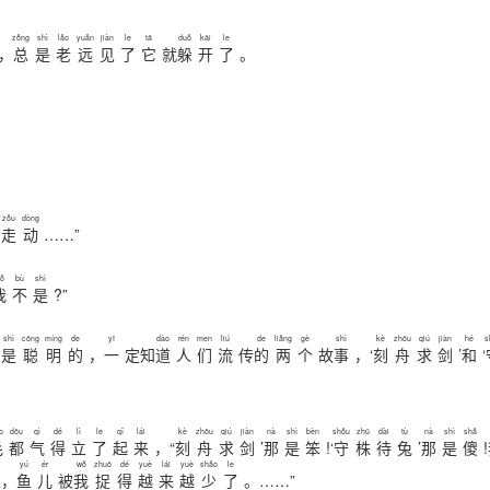
zǒng
shì
lǎo
yuǎn
jiàn
le
tā
duǒ
kāi
le
，
总
是
老
远
见
了
它
就
躲
开
了
。
zǒu
dòng
走
动
……”
ǒ
bù
shì
我
不
是
?”
shì
cōng
míng
de
yī
dào
rén
men
liú
de
liǎng
gè
shì
kè
zhōu
qiú
jiàn
hé
s
是
聪
明
的
，
一
定知
道
人
们
流
传
的
两
个
故
事
，‘
刻
舟
求
剑
’
和
‘
o
dōu
qì
dé
lì
le
qǐ
lái
kè
zhōu
qiú
jiàn
nà
shì
bèn
shǒu
zhū
dài
tù
nà
shì
shǎ
毛
都
气
得
立
了
起
来
，“
刻
舟
求
剑
’
那
是
笨
!‘
守
株
待
兔
’
那
是
傻
!
yú
ér
wǒ
zhuō
dé
yuè
lái
yuè
shǎo
le
超，
鱼
儿
被
我
捉
得
越
来
越
少
了
。……”