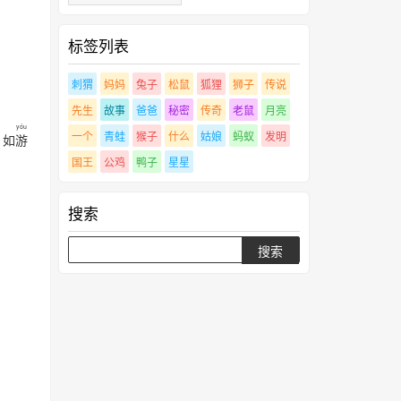
标签列表
刺猬
妈妈
兔子
松鼠
狐狸
狮子
传说
先生
故事
爸爸
秘密
传奇
老鼠
月亮
yóu
一个
青蛙
猴子
什么
姑娘
蚂蚁
发明
如
游
国王
公鸡
鸭子
星星
搜索