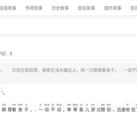
成语故事
传奇故事
历史故事
励志故事
国外故事
民
 评论：0
等”。 它站在稻田里，或者在浅水塘边上，用一只脚撑着身子，．一动不
g
”。
jiǎo
zhe
shēn
zi
yī
dòng
bù
dòng
dān
děng
yú
ér
yóu
gēn
qián
dì
只
脚
撑
着
身
子
，．
一
动
不
动
，
单
等
鱼
儿
游
过
跟
前
，迅速
地
低