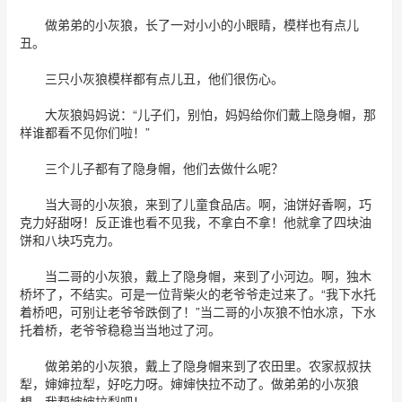
做弟弟的小灰狼，长了一对小小的小眼睛，模样也有点儿
丑。
三只小灰狼模样都有点儿丑，他们很伤心。
大灰狼妈妈说：“儿子们，别怕，妈妈给你们戴上隐身帽，那
样谁都看不见你们啦！”
三个儿子都有了隐身帽，他们去做什么呢？
当大哥的小灰狼，来到了儿童食品店。啊，油饼好香啊，巧
克力好甜呀！反正谁也看不见我，不拿白不拿！他就拿了四块油
饼和八块巧克力。
当二哥的小灰狼，戴上了隐身帽，来到了小河边。啊，独木
桥坏了，不结实。可是一位背柴火的老爷爷走过来了。“我下水托
着桥吧，可别让老爷爷跌倒了！”当二哥的小灰狼不怕水凉，下水
托着桥，老爷爷稳稳当当地过了河。
做弟弟的小灰狼，戴上了隐身帽来到了农田里。农家叔叔扶
犁，婶婶拉犁，好吃力呀。婶婶快拉不动了。做弟弟的小灰狼
想，我帮婶婶拉犁吧！