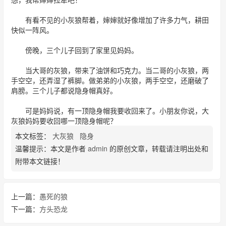
有看不见的小灰狼帮着，婶婶就好像增加了许多力气，耕田
快似一阵风。
傍晚，三个儿子回到了家里见妈妈。
当大哥的灰狼，带来了油饼和巧克力。当二哥的小灰狼，两
手空空，还弄湿了裤脚。做弟弟的小灰狼，两手空空，还磨破了
肩膀。三个儿子都说隐身帽真好。
可是妈妈说，有一顶隐身帽我要收回来了。小朋友你说，大
灰狼妈妈要收回哪一顶隐身帽呢？
本文标签：
大灰狼
隐身
温馨提示：本文是作者
admin
的原创文章，转载请注明出处和
附带本文链接！
上一篇：
愚死的狼
下一篇：
方头恐龙