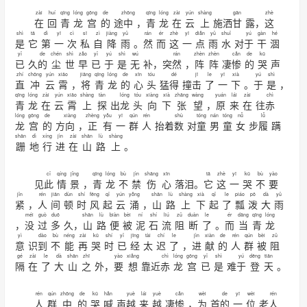
zài
huí
qīng
lóng
gōng
de
zhōng
qīng
lóng
zài
yún
shàng
gān
zhè
在
回
青
龙
宫
的
途
中
，
青
龙
在
云
上
施洒
甘
露，
这
shì
tā
dì
yī
cì
sī
zì
jiàng
yǔ
rán
ér
zhè
yī
diǎn
yǔ
shuǐ
yú
gàn
hé
是
它
第
一
次
私
自
降
雨
。
然
而
这
一
点
雨
水
对
于
干
涸
yǐ
de
chén
shì
zǎo
yǐ
yú
shì
wú
rán
zhèn
zhèn
cǎn
de
kū
已
久
的
尘
世
早
已
于
是
无
补，突
然
，
阵
阵
凄
惨
的
哭
声
zhí
chōng
yún
xiāo
jiāng
qīng
lóng
de
xīn
tóu
dé
jī
le
yī
xià
yú
shì
直
冲
云
霄
，
将
青
龙
的
心
头
猛
得
撞
击
了
一
下
。
于
是
，
qīng
lóng
zài
yún
xiāo
shàng
tàn
lóng
tóu
xiàng
xià
zhāng
wàng
yuán
lái
zài
chì
青
龙
在
云
霄
上
探
出
龙
头
向
下
张
望
，
原
来
在
往
赤
lóng
gōng
de
xiàng
zhèng
yǒu
yī
qún
rén
shù
tóng
nán
tóng
nǚ
lǚ
龙
宫
的
方
向
，
正
有
一
群
人
抬着
数
对
童
男
童
女
步
履
蹒
shān
dì
xíng
jìn
zài
shān
lù
shàng
跚
地
行
进
在
山
路
上
。
cǐ
qíng
jǐng
qīng
lóng
bù
jìn
shāng
xīn
tā
zhè
yī
kū
bù
yào
见
此
情
景
，
青
龙
不
禁
伤
心
落泪。
它
这
一
哭
不
要
jǐn
rén
jiān
dùn
shí
fēng
qǐ
yún
yǒng
shān
lù
shàng
xià
qǐ
le
piáo
pō
dà
yǔ
紧
，
人
间
顿
时
风
起
云
涌
，
山
路
上
下
起
了
瓢
泼
大
雨
méi
guò
duō
shān
lù
biàn
bèi
ní
shí
liú
zǔ
duàn
le
ér
dāng
qīng
lóng
，
没
过
多
久，
山
路
便
被
泥
石
流
阻
断
了
。
而
当
青
龙
yì
dào
bù
néng
zài
kū
shí
yǐ
jīng
tài
chí
le
jìn
xiàn
de
rén
qún
bèi
zǔ
意
识
到
不
能
再
哭
时
已
经
太
迟
了
，
进
献
的
人
群
被
阻
gé
zài
le
dà
shān
zhī
yào
xiǎng
chì
lóng
gōng
yǐ
shì
yú
dēng
tiān
隔
在
了
大
山
之
外，
要
想
靠近
赤
龙
宫
已
是
难
于
登
天
。
rén
qún
zhōng
de
kū
hǎn
yuè
lái
yuè
cǎn
wèi
de
yī
wèi
rén
人
群
中
的
哭
喊
声
越
来
越
凄
惨
，
为
首
的
一
位
老
人