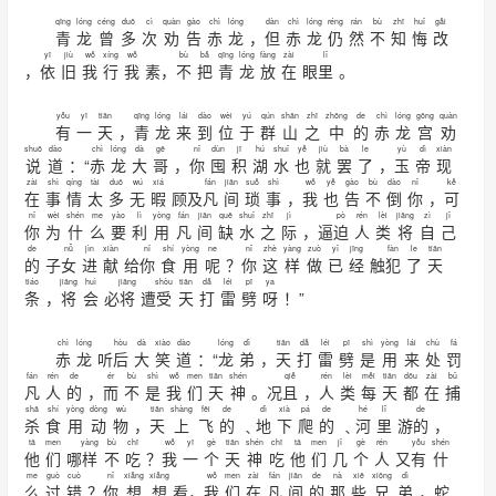
qīng
lóng
céng
duō
cì
quàn
gào
chì
lóng
dàn
chì
lóng
réng
rán
bù
zhī
huǐ
gǎi
青
龙
曾
多
次
劝
告
赤
龙
，
但
赤
龙
仍
然
不
知
悔
改
yī
jiù
wǒ
xíng
wǒ
bù
bǎ
qīng
lóng
fàng
zài
lǐ
，
依
旧
我
行
我
素，
不
把
青
龙
放
在
眼
里
。
yǒu
yī
tiān
qīng
lóng
lái
dào
wèi
yú
qún
shān
zhī
zhōng
de
chì
lóng
gōng
quàn
有
一
天
，
青
龙
来
到
位
于
群
山
之
中
的
赤
龙
宫
劝
shuō
dào
chì
lóng
dà
gē
nǐ
dùn
jī
hú
shuǐ
yě
jiù
bà
le
yù
dì
xiàn
说
道
：“
赤
龙
大
哥
，
你
囤
积
湖
水
也
就
罢
了
，
玉
帝
现
zài
shì
qíng
tài
duō
wú
xiá
fán
jiān
suǒ
shì
wǒ
yě
gào
bù
dào
nǐ
kě
在
事
情
太
多
无
暇
顾及
凡
间
琐
事
，
我
也
告
不
倒
你
，
可
nǐ
wèi
shén
me
yào
lì
yòng
fán
jiān
quē
shuǐ
zhī
jì
pò
rén
lèi
jiāng
zì
jǐ
你
为
什
么
要
利
用
凡
间
缺
水
之
际
，逼
迫
人
类
将
自
己
de
nǚ
jìn
xiàn
nǐ
shí
yòng
ne
nǐ
zhè
yàng
zuò
yǐ
jīng
fàn
le
tiān
的
子
女
进
献
给
你
食
用
呢
？
你
这
样
做
已
经
触
犯
了
天
tiáo
jiāng
huì
jiāng
shòu
tiān
dǎ
léi
pī
ya
条
，
将
会
必
将
遭
受
天
打
雷
劈
呀
！”
chì
lóng
hòu
dà
xiào
dào
lóng
dì
tiān
dǎ
léi
pī
shì
yòng
lái
chù
fá
赤
龙
听
后
大
笑
道
：“
龙
弟
，
天
打
雷
劈
是
用
来
处
罚
fán
rén
de
ér
bù
shì
wǒ
men
tiān
shén
qiě
rén
lèi
měi
tiān
dōu
zài
bǔ
凡
人
的
，
而
不
是
我
们
天
神
。况
且
，
人
类
每
天
都
在
捕
shā
shí
yòng
dòng
wù
tiān
shàng
fēi
de
dì
xià
pá
de
hé
lǐ
de
杀
食
用
动
物
，
天
上
飞
的
﹑
地
下
爬
的
﹑
河
里
游
的
，
tā
men
yàng
bù
chī
wǒ
yī
gè
tiān
shén
chī
tā
men
jǐ
gè
rén
yǒu
shén
他
们
哪
样
不
吃
？
我
一
个
天
神
吃
他
们
几
个
人
又
有
什
me
guò
cuò
nǐ
xiǎng
xiǎng
wǒ
men
zài
fán
jiān
de
nà
xiē
xiōng
dì
么
过
错
？
你
想
想
看，
我
们
在
凡
间
的
那
些
兄
弟
，蛇﹑