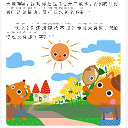
天
理
难
容
，
我
劝
你
还
是
主
动
开
库
放
水
，
否
则
我
只
好
kāi
xiōng
dì
qíng
yì
lǚ
xíng
wǒ
shuǐ
shén
de
zé
撇
开
兄
弟
情
谊
，
履
行
我
水
神
的
职
责
！”
zěn
me
nǐ
hái
xiǎng
yìng
qiǎng
bù
chéng
chì
lóng
dà
xiào
dào
“
怎
么
？
你
还
想
硬
抢
不
成
？”
赤
龙
大
笑
道
，“恐怕
nǐ
hái
méi
yǒu
nà
gè
shì
你
还
没
有
那
个
本
事
！”