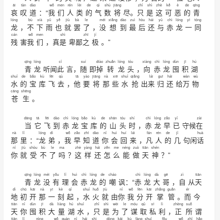
āi
tàn
dào
wǒ
men
rén
lèi
de
qì
shù
jiāng
zhǐ
shì
zhè
kě
è
de
qīng
哀
叹
道
：“
我
们
人
类
的
气
数
将
尽。
只
是
这
可
恶
的
青
lóng
bù
xià
yǔ
yě
jiù
bà
le
méi
xiǎng
dào
zuì
hòu
hái
yǔ
chì
lóng
yī
tóng
龙
，
不
下
雨
也
就
罢
了
，
没
想
到
最
后
还
与
赤
龙
一
同
cán
wǒ
men
shì
zhī
jí
残
害
我
们
，真
是
卑鄙
之
极
。”
qīng
lóng
cǐ
suí
diào
zhuǎn
lóng
tóu
xiàng
chì
lóng
dùn
jī
hú
青
龙
听闻
此
言，
随
即
掉
转
龙
头
，
向
赤
龙
囤
积
湖
shuǐ
de
bǎo
kù
fēi
qù
tā
yào
jiāng
nà
xiē
shuǐ
qiǎng
lái
guī
hái
wàn
wù
水
的
宝
库
飞
去
，
他
要
将
那
些
水
抢
出
来
归
还
给
万
物
cāng
shēng
苍
生
。
dāng
tā
fēi
dào
chì
lóng
bǎo
kù
de
shān
tóu
shí
chì
lóng
zǎo
yǐ
zài
当
它
飞
到
赤
龙
宝
库
的
山
头
时
，
赤
龙
早
已
守候
在
nà
lǐ
lóng
dì
wǒ
zǎo
zhī
dào
nǐ
huì
huí
lái
fán
rén
de
jǐ
huà
那
里
：“
龙
弟
，
我
早
知
道
你
会
回
来
，
凡
人
的
几
句闲
话
nǐ
jiù
shòu
bù
le
ma
zhè
yàng
hái
zěn
me
néng
zuò
tiān
shén
你
就
受
不
了
吗
？
这
样
还
怎
么
能
做
天
神
？”
qīng
lóng
méi
yǒu
lǐ
huì
chì
lóng
de
cháo
chì
lóng
dà
gē
zì
tiān
青
龙
没
有
理
会
赤
龙
的
嘲
讽：“
赤
龙
大
哥
，
自
从
天
dì
chū
kāi
nà
yī
kè
qǐ
shuǐ
huǒ
jiù
nǐ
wǒ
fēn
kāi
zhǎng
guǎn
ér
地
初
开
那
一
刻
起
，
水
火
就
由
你
我
分
开
掌
管
。
而
今
tiān
nǐ
dùn
jī
dà
liàng
hú
shuǐ
zhǐ
shì
wèi
le
móu
qǔ
sī
lì
zhèng
suǒ
天
你
囤
积
大
量
湖
水
，
只
是
为
了
谋
取
私
利
，
正
所
谓
tiān
lǐ
róng
wǒ
quàn
nǐ
hái
shì
dòng
kāi
kù
fàng
shuǐ
fǒu
wǒ
zhǐ
hǎo