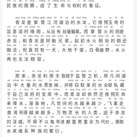
mín
zú
de
tú
téng
chéng
le
shēng
mìng
yǔ
lì
de
xiàng
民
族
的
图
腾
，
成
了
生
命
与
权
利
的
象
征。
qīng
lóng
shì
zhǎng
guǎn
jiāng
hé
hú
pō
de
shuǐ
lóng
tā
àn
yù
dì
de
青
龙
是
掌
管
江
河
湖
泊
的
水
龙
，
它
按
照
玉
帝
的
zhǐ
yì
shì
shí
jiàng
yǔ
méi
yǒu
ér
zhǎng
guǎn
huǒ
de
shì
旨
意
适
时
降
雨
，从
没
有
丝毫偏差。
而
掌
管
火
的
则
是
chì
lóng
hé
qīng
lóng
shì
tóng
bāo
xiōng
dì
qǐ
chū
shuǐ
huǒ
xiāng
chù
de
dào
hái
赤
龙
，
和
青
龙
是
同
胞
兄
弟
。
起
初
水
火
相
处
的
倒
还
róng
qià
dàn
zhí
dào
yǒu
yī
tiān
dà
dì
gàn
hé
bái
biàn
yě
shuǐ
huǒ
融
洽
，
但
直
到
有
一
天
，
大
地
干
涸
，
白
骨
遍
野
，
水
火
zài
yě
wú
fǎ
xiāng
róng
再
也
无
法
相
容
。
yuán
lái
chì
lóng
lì
yòng
tiān
yú
jiān
guǎn
zhī
jī
jiāng
fán
jiān
hú
原
来
，
赤
龙
利
用
天
官疏
于
监
管
之
机
，
将
凡
间
湖
pō
zhōng
dà
liàng
de
shuǐ
fā
diào
jiāng
qiè
qǔ
lái
de
shuǐ
bù
sī
cáng
泊
中
大
量
的
水
蒸
发
掉
，并
将
窃
取
来
的
水
全
部
私
藏
yú
zì
jǐ
lóng
fǔ
de
bǎo
kù
zhōng
ér
qīng
lóng
què
yī
rán
hái
àn
tiān
mìng
于
自
己
龙
府
的
宝
库
中
。
而
青
龙
却
依
然
还
按
照
天
命
lái
jiàng
shuǐ
jiàn
jiàn
dì
fán
shì
jiān
de
shuǐ
yuè
lái
yuè
shǎo
fēi
qín
zǒu
来
降
水
，
渐
渐
地
，
凡
世
间
的
水
越
来
越
少
，
飞
禽
走
shòu
kě
dé
yuè
lái
yuè
duō
wàn
wù
líng
zhǎng
de
rén
lèi
pò
yú
chì
lóng
兽
渴
死
得
越
来
越
多
。
万
物
灵
长
的
人
类
，
迫
于
赤
龙
de
yín
bù
dé
bù
yǐ
měi
jìn
xiàn
tóng
nán
tóng
nǚ
wèi
jià
qǔ
的
淫
威，
不
得
不
以
每
年
进
献
童
男
童
女
为
代
价
，换
取
shuǐ
lái
wéi
xì
zhǒng
zú
de
fán
yǎn
水
来
维
系
种
族
的
繁
衍
。