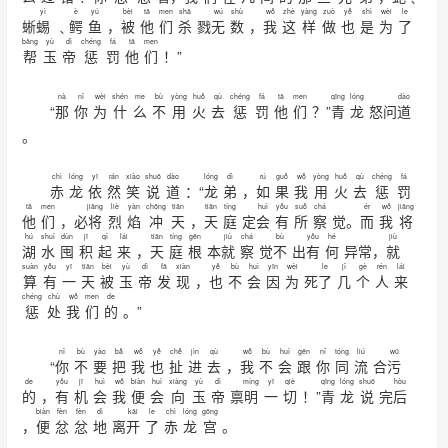
yì
è
yú
bèi
tā
men
shā
wú
shù
wǒ
zhè
yàng
zuò
yě
shì
wèi
le
蜥
蜴
﹑
鳄
鱼
，
被
他
们
杀
戮
无
数
，
我
这
样
做
也
是
为
了
bāng
yù
dì
chéng
fá
tā
men
帮
玉
帝
惩
罚
他
们
！”
nà
nǐ
wèi
shén
me
bù
yòng
huǒ
qù
chéng
fá
tā
men
qīng
lóng
dào
“
那
你
为
什
么
不
用
火
去
惩
罚
他
们
？”
青
龙
怒问
道
。
chì
lóng
yī
rán
xiào
shuō
dào
lóng
dì
rú
guǒ
wǒ
yòng
huǒ
qù
chéng
fá
赤
龙
依
然
笑
说
道
：“
龙
弟
，
如
果
我
用
火
去
惩
罚
tā
men
jiāng
liè
yàn
chōng
tiān
tiān
tíng
huì
yǒu
suǒ
chá
ér
wǒ
jiāng
他
们
，必
将
烈
焰
冲
天
，
天
庭
定
会
有
所
察
觉。
而
我
将
hú
shuǐ
dùn
jī
qǐ
lái
tiān
tíng
gēn
jiù
chá
bù
yǒu
hé
jiù
湖
水
囤
积
起
来
，
天
庭
根
本
就
察
觉
不
出
有
何
异常，
就
suàn
yǒu
yī
tiān
bèi
yù
dì
fā
xiàn
yě
bù
huì
yīn
wèi
le
jǐ
gè
rén
lái
算
有
一
天
被
玉
帝
发
现
，
也
不
会
因
为
死
了
几
个
人
来
chéng
chù
wǒ
men
de
惩
处
我
们
的
。”
nǐ
bù
yào
bǎ
wǒ
yě
chě
jìn
qù
wǒ
bù
huì
gēn
nǐ
tóng
liú
wū
“
你
不
要
把
我
也
扯
进
去
，
我
不
会
跟
你
同
流
合
污
de
yǒu
jī
huì
wǒ
biàn
huì
xiàng
yù
dì
míng
yī
qiè
qīng
lóng
shuō
hòu
的
，
有
机
会
我
便
会
向
玉
帝
禀
明
一
切
！”
青
龙
说
完
后
biàn
fèn
fèn
dì
kāi
le
chì
lóng
gōng
，
便
忿
忿
地
离
开
了
赤
龙
宫
。