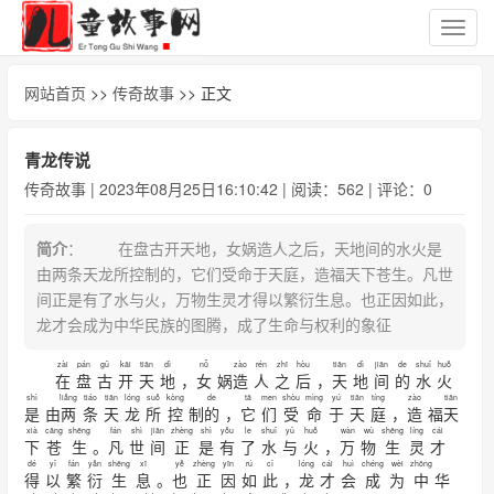
切
换
导
网站首页
>>
传奇故事
>> 正文
航
青龙传说
传奇故事
| 2023年08月25日16:10:42 | 阅读：562 | 评论：0
简介
： 在盘古开天地，女娲造人之后，天地间的水火是
由两条天龙所控制的，它们受命于天庭，造福天下苍生。凡世
间正是有了水与火，万物生灵才得以繁衍生息。也正因如此，
龙才会成为中华民族的图腾，成了生命与权利的象征
zài
pán
gǔ
kāi
tiān
dì
nǚ
zào
rén
zhī
hòu
tiān
dì
jiān
de
shuǐ
huǒ
在
盘
古
开
天
地
，
女
娲
造
人
之
后
，
天
地
间
的
水
火
shì
liǎng
tiáo
tiān
lóng
suǒ
kòng
de
tā
men
shòu
mìng
yú
tiān
tíng
zào
tiān
是
由
两
条
天
龙
所
控
制
的
，
它
们
受
命
于
天
庭
，
造
福
天
xià
cāng
shēng
fán
shì
jiān
zhèng
shì
yǒu
le
shuǐ
yǔ
huǒ
wàn
wù
shēng
líng
cái
下
苍
生
。
凡
世
间
正
是
有
了
水
与
火
，
万
物
生
灵
才
dé
yǐ
fán
yǎn
shēng
xī
yě
zhèng
yīn
rú
cǐ
lóng
cái
huì
chéng
wèi
zhōng
得
以
繁
衍
生
息
。
也
正
因
如
此
，
龙
才
会
成
为
中
华