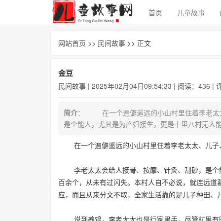
首页
儿童故事
网站首页
>>
民间故事
>> 正文
金豆
民间故事
| 2025年02月04日09:54:33 | 阅读：436 |
简介
： 在一个遍僻遥远的小山村里住着李老太
是个能人，尤其是为产妇接生，更是十里八村无人
在一个遍僻遥远的小山村里住着李老太太、儿子
李老太太会给人接骨、按摩、针灸、刮砂，是个能
百余个，从未有过闪失。本村人自不必说，就连远道
应，而且从来分文不取，全家生活靠的是儿子种田、
说到养鸡，李老太太也是行家里手，尽管村里有时