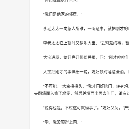
“我们是他家的邻居。”
李老太太一向急人所难，一听这事，就把刚才的蹊跷
李老太太临上轿时又嘱咐大宝：“丢鸡笼的事，暂且
大宝进屋，媳妇睁开惺忪睡眼，问：“刚才吵吵什
大宝把刚才的事详细一说，媳妇顿时睡意全消，瞪大
“不可能。”大宝摇摇头，“我才闩好院门，转身鸡
夫翻墙而入偷了鸡笼，然后越墙而出再去叫门，谁有
“说得也是，不过这可就怪事了。”媳妇又问，“产
“哟，我没顾得上问。”