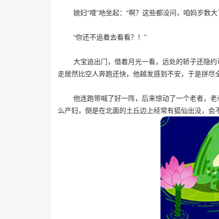
媳妇“噌”地坐起：“啊？这些都没问，咱妈岁数大
“你还不追着去看看？！”
大宝追出门，借着月光一看，远处的轿子还隐约可
走居然比空人奔跑还快，他越发感到不安，于是拼尽
他连跑带喊了好一阵，后来惊动了一个老者，老者
么产妇，倒是在北面的土丘边上经常有狐仙出没，会不