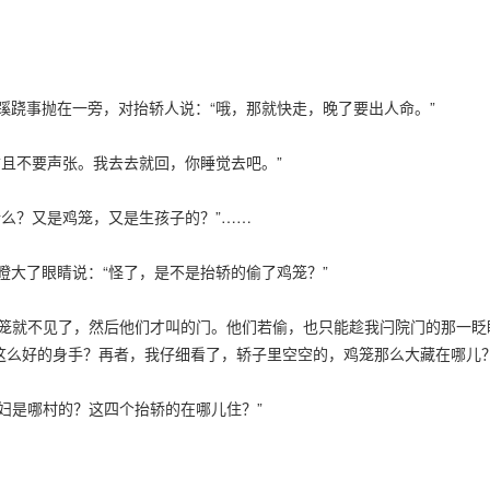
事抛在一旁，对抬轿人说：“哦，那就快走，晚了要出人命。”
不要声张。我去去就回，你睡觉去吧。”
么？又是鸡笼，又是生孩子的？”……
了眼睛说：“怪了，是不是抬轿的偷了鸡笼？”
笼就不见了，然后他们才叫的门。他们若偷，也只能趁我闩院门的那一眨
这么好的身手？再者，我仔细看了，轿子里空空的，鸡笼那么大藏在哪儿
妇是哪村的？这四个抬轿的在哪儿住？”