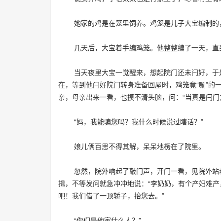
她家的鸡是在笼里饲养。鸡笼是儿子大宝编制的，
几天后，大宝着手编鸡笼。他整整编了一天，直到
当天夜里大宝一觉醒来，想起院门还未闩好，于是
在，等到他闩好院门转身准备回屋时，鸡笼竟“唰”的
亲，母亲出来一看，也摸不清头脑，问：“当真是闩门
“妈，我能骗您吗？我什么时候说过瞎话？”
娘儿俩百思不得其解，呆呆地楞在了院里。
忽然，院外响起了敲门声，开门一看，见院外站着
揖，不等发问就急冲冲地说：“李奶奶，有个产妇难
吧！我们借了一顶轿子，抬您去。”
“你们是他家什么人？”