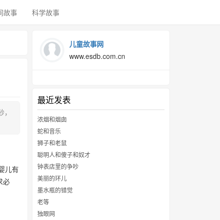
间故事
科学故事
儿童故事网
www.esdb.com.cn
最近发表
砂，
浓烟和烟囱
蛇和音乐
狮子和老鼠
聪明人和傻子和奴才
钟表店里的争吵
婴儿有
美丽的环儿
求必
墨水瓶的错觉
老等
独眼网