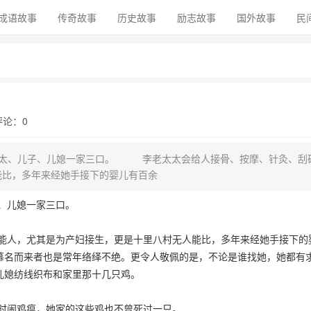
成语故事
传奇故事
历史故事
励志故事
国外故事
民
 评论：0
太、儿子、儿媳一家三口。 李老太太会给人接骨、按摩、针灸、刮
能比，多年来经她手接下的婴儿有百余
、儿媳一家三口。
人，尤其是为产妇接生，更是十里八村无人能比，多年来经她手接下的
慕名而来者也是常年络绎不绝。更令人敬佩的是，不论是谁找她，她都有
儿媳纺线织布和家里那十几只鸡。
闹鸡瘟，她家的这些鸡也不曾死过一只。