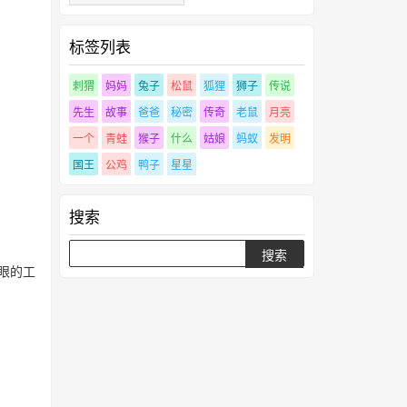
标签列表
刺猬
妈妈
兔子
松鼠
狐狸
狮子
传说
先生
故事
爸爸
秘密
传奇
老鼠
月亮
一个
青蛙
猴子
什么
姑娘
蚂蚁
发明
国王
公鸡
鸭子
星星
搜索
眼的工
？