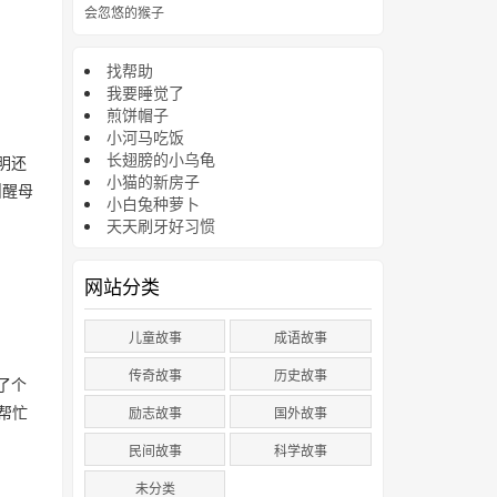
会忽悠的猴子
找帮助
我要睡觉了
煎饼帽子
小河马吃饭
长翅膀的小乌龟
明还
小猫的新房子
叫醒母
小白兔种萝卜
天天刷牙好习惯
网站分类
儿童故事
成语故事
传奇故事
历史故事
了个
帮忙
励志故事
国外故事
民间故事
科学故事
未分类