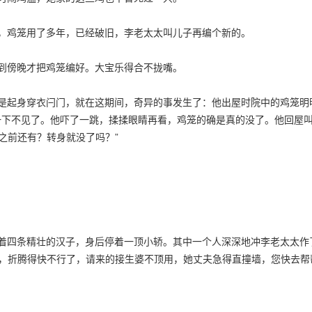
鸡笼用了多年，已经破旧，李老太太叫儿子再编个新的。
傍晚才把鸡笼编好。大宝乐得合不拢嘴。
起身穿衣闩门，就在这期间，奇异的事发生了：他出屋时院中的鸡笼明
一下不见了。他吓了一跳，揉揉眼睛再看，鸡笼的确是真的没了。他回屋
之前还有？转身就没了吗？”
四条精壮的汉子，身后停着一顶小轿。其中一个人深深地冲李老太太作
产，折腾得快不行了，请来的接生婆不顶用，她丈夫急得直撞墙，您快去帮