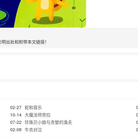
注明出处和附带本文链接！
02-27
蛇和音乐
10-14
大魔法师劳拉
07-22
珍珠贝小姐与贪婪的渔夫
02-08
牛衣对泣