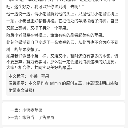
吧，这个好办，我可以把你顶到树上去啊！”
他一边说一边，请小老鼠爬到他的头上，只见他把小老鼠往树上
一顶，小老鼠正好够着树枝。它把低处的苹果摘给了海狮，自己
又爬上高树，又摘了另外一个苹果。
随后小老鼠坐在树杈上，津津有味的品尝起美味的苹果。
此刻他感觉到自己变成了一朵幸福的云，从此再也不会为吃不到
树上的苹果发愁了。
如果我们像鼠小弟一样，又矮又小，暂时还没有更多的本领，请
不要放弃，努力去学习，那么就一定会遇到海狮这样的好朋友，
大家互相合作，共同实现美好的愿望。
本文标签：
小弟
苹果
温馨提示：本文是作者
admin
的原创文章，转载请注明出处和
附带本文链接！
上一篇：
小猴找苹果
下一篇：
笨狼当上了售票员