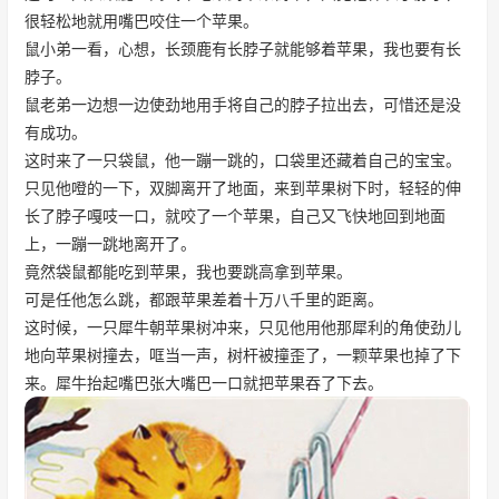
很轻松地就用嘴巴咬住一个苹果。
鼠小弟一看，心想，长颈鹿有长脖子就能够着苹果，我也要有长
脖子。
鼠老弟一边想一边使劲地用手将自己的脖子拉出去，可惜还是没
有成功。
这时来了一只袋鼠，他一蹦一跳的，口袋里还藏着自己的宝宝。
只见他噔的一下，双脚离开了地面，来到苹果树下时，轻轻的伸
长了脖子嘎吱一口，就咬了一个苹果，自己又飞快地回到地面
上，一蹦一跳地离开了。
竟然袋鼠都能吃到苹果，我也要跳高拿到苹果。
可是任他怎么跳，都跟苹果差着十万八千里的距离。
这时候，一只犀牛朝苹果树冲来，只见他用他那犀利的角使劲儿
地向苹果树撞去，哐当一声，树杆被撞歪了，一颗苹果也掉了下
来。犀牛抬起嘴巴张大嘴巴一口就把苹果吞了下去。