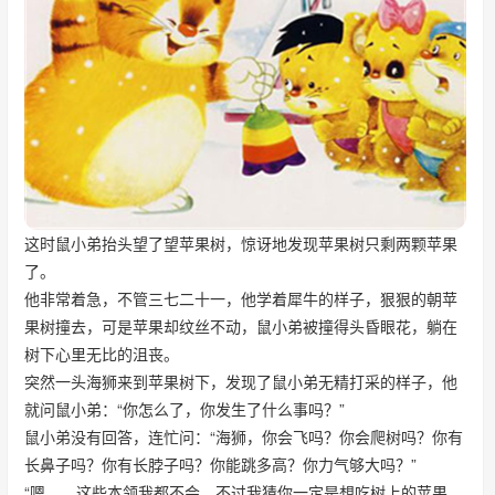
这时鼠小弟抬头望了望苹果树，惊讶地发现苹果树只剩两颗苹果
了。
他非常着急，不管三七二十一，他学着犀牛的样子，狠狠的朝苹
果树撞去，可是苹果却纹丝不动，鼠小弟被撞得头昏眼花，躺在
树下心里无比的沮丧。
突然一头海狮来到苹果树下，发现了鼠小弟无精打采的样子，他
就问鼠小弟：“你怎么了，你发生了什么事吗？”
鼠小弟没有回答，连忙问：“海狮，你会飞吗？你会爬树吗？你有
长鼻子吗？你有长脖子吗？你能跳多高？你力气够大吗？”
“嗯……这些本领我都不会，不过我猜你一定是想吃树上的苹果