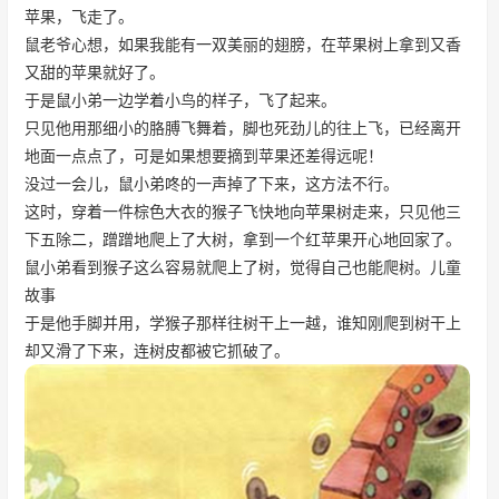
苹果，飞走了。
鼠老爷心想，如果我能有一双美丽的翅膀，在苹果树上拿到又香
又甜的苹果就好了。
于是鼠小弟一边学着小鸟的样子，飞了起来。
只见他用那细小的胳膊飞舞着，脚也死劲儿的往上飞，已经离开
地面一点点了，可是如果想要摘到苹果还差得远呢！
没过一会儿，鼠小弟咚的一声掉了下来，这方法不行。
这时，穿着一件棕色大衣的猴子飞快地向苹果树走来，只见他三
下五除二，蹭蹭地爬上了大树，拿到一个红苹果开心地回家了。
鼠小弟看到猴子这么容易就爬上了树，觉得自己也能爬树。儿童
故事
于是他手脚并用，学猴子那样往树干上一越，谁知刚爬到树干上
却又滑了下来，连树皮都被它抓破了。