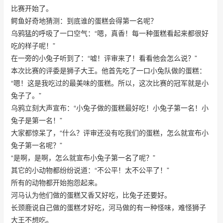
比赛开始了。
鳄鱼好奇地猜测：到底谁的蛋糕会得第一名呢？
乌鸦猛的呼吸了一口空气：“嗯，真香！每一种蛋糕看起来都很好
吃的样子呢！”
在一旁的小兔子听到了：“嘘！评审来了！看看他会怎么说？”
本次比赛的评委是狮子大王。他首先吃了一口小兔队做的蛋糕：
“嗯！这是我吃过的最美味的蛋糕。所以，这次比赛的冠军就是小
兔子了。”
乌鸦立刻大声宣布：“小兔子做的蛋糕最好吃！小兔子第一名！小
兔子是第一名！”
大家都惊呆了，“什么？评审还没有吃我们的蛋糕，怎么就宣布小
兔子第一名呢？”
“是啊，是啊，怎么就宣布小兔子第一名了呢？”
其它的小动物都纷纷说道：“不公平！太不公平了！”
所有的动物都开始抱怨起来。
河马认为他们做的蛋糕又香又好吃，比兔子还要好。
长颈鹿说自己做的蛋糕才好吃，河马做的有一种怪味，难怪狮子
大王不想吃。