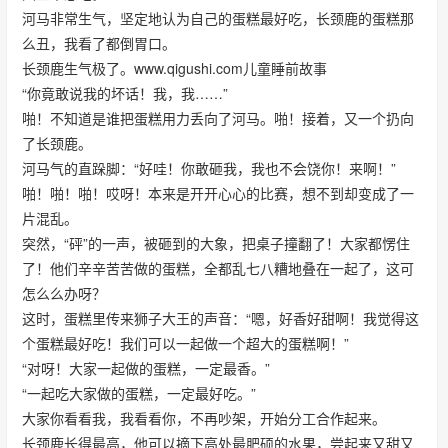
河马非常生气，坚定地认为自己的蛋糕最好吃，长颈鹿的蛋糕那
么丑，我看了都倒胃口。
长颈鹿生气极了。www.qigushi.com儿童睡前故事
“你竟敢说我的坏话！我，我……”
啪！不知道是谁把蛋糕用力丢向了河马。啪！接着，又一个扔向
了长颈鹿。
河马气的直跺脚：“好哇！你敢砸我，我也不会饶你！来啊！”
啪！啪！啪！哎呀！本来是开开心心的比赛，想不到却变成了一
片混乱。
突然，“砰”的一声，被砸到的大象，把桌子撞翻了！大家都愣住
了！他们辛辛苦苦做的蛋糕，全都乱七八糟地叠在一起了，这可
怎么么办呀？
这时，蛋糕里传来狮子大王的声音：“嗯，好香好甜啊！我觉得这
个蛋糕最好吃！我们可以一起做一个超大的蛋糕啊！”
“对呀！大家一起做的蛋糕，一定最香。”
“一起吃大家做的蛋糕，一定最好吃。”
大家你看看我，我看看你，不再吵架，开始分工合作起来。
长颈鹿长得最高，他可以摘下高处最肥硕的水果，尝起来又甜又