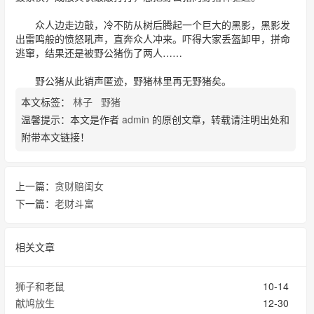
众人边走边敲，冷不防从树后腾起一个巨大的黑影，黑影发
出雷鸣般的愤怒吼声，直奔众人冲来。吓得大家丢盔卸甲，拼命
逃窜，结果还是被野公猪伤了两人……
野公猪从此销声匿迹，野猪林里再无野猪矣。
本文标签：
林子
野猪
温馨提示：本文是作者
admin
的原创文章，转载请注明出处和
附带本文链接！
上一篇：
贪财赔闺女
下一篇：
老财斗富
相关文章
狮子和老鼠
10-14
献鸠放生
12-30