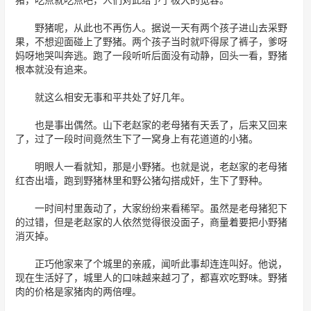
野猪呢，从此也不再伤人。据说一天有两个孩子进山去采野
果，不想迎面碰上了野猪。两个孩子当时就吓得尿了裤子，爹呀
妈呀地哭叫奔逃。跑了一段听听后面没有动静，回头一看，野猪
根本就没有追来。
就这么相安无事和平共处了好几年。
也是事出偶然。山下老赵家的老母猪有天丢了，后来又回来
了，过了一段时间竟然生下了一窝身上有花道道的小猪。
明眼人一看就知，那是小野猪。也就是说，老赵家的老母猪
红杏出墙，跑到野猪林里和野公猪勾搭成奸，生下了野种。
一时间村里轰动了，大家纷纷来看稀罕。虽然是老母猪犯下
的过错，但是老赵家的人依然觉得很没面子，商量着要把小野猪
消灭掉。
正巧他家来了个城里的亲戚，闻听此事却连连叫好。他说，
现在生活好了，城里人的口味越来越刁了，都喜欢吃野味。野猪
肉的价格是家猪肉的两倍哩。