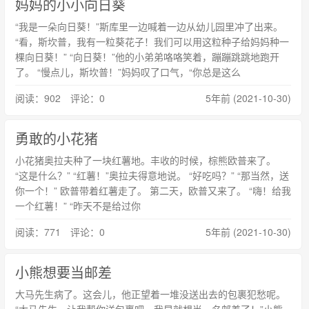
妈妈的小小向日葵
“我是一朵向日葵！”斯库里一边喊着一边从幼儿园里冲了出来。
“看，斯坎普，我有一粒葵花子！我们可以用这粒种子给妈妈种一
棵向日葵！” “向日葵！”他的小弟弟咯咯笑着，蹦蹦跳跳地跑开
了。 “慢点儿，斯坎普！”妈妈叹了口气，“你总是这么
阅读：902 评论：0
5年前 (2021-10-30)
勇敢的小花猪
小花猪奥拉夫种了一块红薯地。丰收的时候，棕熊欧普来了。
“这是什么？” “红薯！”奥拉夫得意地说。 “好吃吗？” “那当然，送
你一个！” 欧普带着红薯走了。 第二天，欧普又来了。 “嗨！给我
一个红薯！” “昨天不是给过你
阅读：771 评论：0
5年前 (2021-10-30)
小熊想要当邮差
大马先生病了。这会儿，他正望着一堆没送出去的包裹犯愁呢。