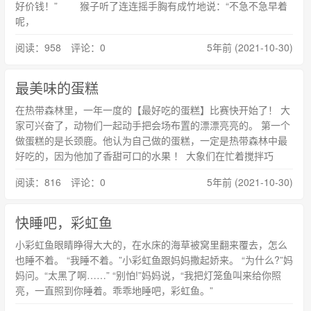
好价钱！” 猴子听了连连摇手胸有成竹地说：“不急不急早着
呢，
阅读：958 评论：0
5年前 (2021-10-30)
最美味的蛋糕
在热带森林里，一年一度的【最好吃的蛋糕】比赛快开始了！ 大
家可兴奋了，动物们一起动手把会场布置的漂漂亮亮的。 第一个
做蛋糕的是长颈鹿。他认为自己做的蛋糕，一定是热带森林中最
好吃的，因为他加了香甜可口的水果 ！ 大象们在忙着搅拌巧
阅读：816 评论：0
5年前 (2021-10-30)
快睡吧，彩虹鱼
小彩虹鱼眼睛睁得大大的，在水床的海草被窝里翻来覆去，怎么
也睡不着。 “我睡不着。”小彩虹鱼跟妈妈撒起娇来。 “为什么?”妈
妈问。“太黑了啊……” “别怕!”妈妈说，“我把灯笼鱼叫来给你照
亮，一直照到你睡着。乖乖地睡吧，彩虹鱼。”