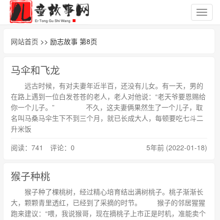
切
换
导
网站首页
>> 励志故事 第8页
航
马伞和飞龙
远古时候，有对夫妻年近半百，还没有儿女。有一天，男的
在路上遇到一位白发苍苍的老人，老人对他说：“老天爷要恩赐给
你一个儿子。” 不久，这夫妻俩果然生了一个儿子，取
名叫马桑马伞生下不到三个月，就已长成大人，每顿要吃七斗二
升米饭
阅读：741 评论：0
5年前 (2022-01-18)
猴子种桃
猴子种了棵桃树，经过精心培育结出满树桃子。桃子渐渐长
大，颗颗青里透红，已经到了采摘的时节。 猴子的邻居猩猩
跑来建议：“喂，我说猴哥，现在摘桃子上市正是时机，准能卖个