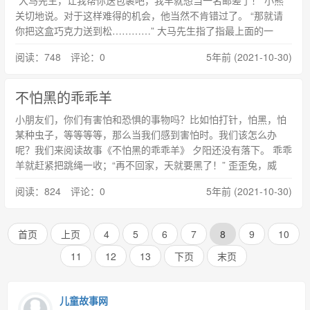
“大马先生，让我帮你送包裹吧，我早就想当一名邮差了！”小熊
关切地说。对于这样难得的机会，他当然不肯错过了。 “那就请
你把这盒巧克力送到松…………” 大马先生指了指最上面的一
阅读：748 评论：0
5年前 (2021-10-30)
不怕黑的乖乖羊
小朋友们，你们有害怕和恐惧的事物吗？比如怕打针，怕黑，怕
某种虫子，等等等等，那么当我们感到害怕时。我们该怎么办
呢？我们来阅读故事《不怕黑的乖乖羊》 夕阳还没有落下。 乖乖
羊就赶紧把跳绳一收；“再不回家，天就要黑了！” 歪歪兔，威
阅读：824 评论：0
5年前 (2021-10-30)
首页
上页
4
5
6
7
8
9
10
11
12
13
下页
末页
儿童故事网